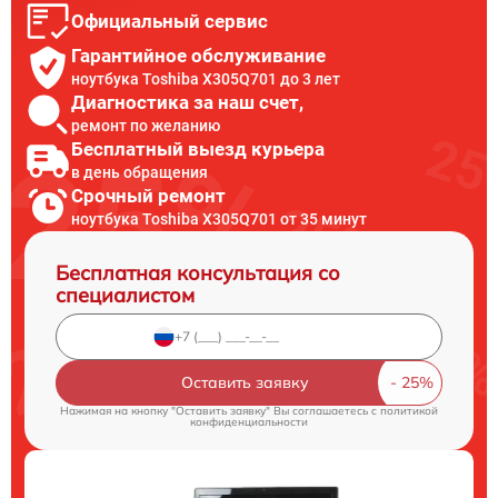
Официальный сервис
Гарантийное обслуживание
ноутбука Toshiba X305Q701 до 3 лет
Диагностика за наш счет,
ремонт по желанию
Бесплатный выезд курьера
в день обращения
Срочный ремонт
ноутбука Toshiba X305Q701 от 35 минут
Бесплатная консультация со
специалистом
Оставить заявку
Нажимая на кнопку "Оставить заявку" Вы соглашаетесь c
политикой
конфиденциальности