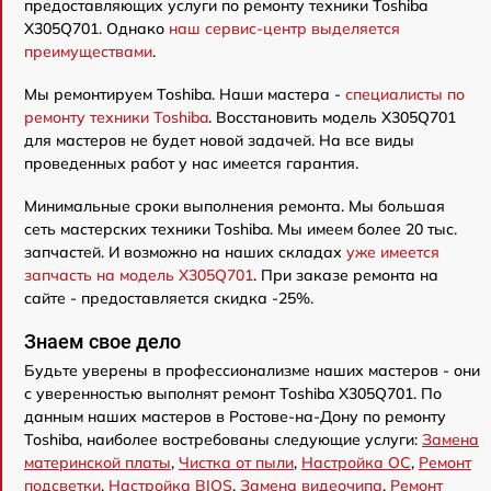
предоставляющих услуги по ремонту техники Toshiba
X305Q701. Однако
наш сервис-центр выделяется
преимуществами
.
Мы ремонтируем Toshiba. Наши мастера -
специалисты по
ремонту техники Toshiba
. Восстановить модель X305Q701
для мастеров не будет новой задачей. На все виды
проведенных работ у нас имеется гарантия.
Минимальные сроки выполнения ремонта. Мы большая
сеть мастерских техники Toshiba. Мы имеем более 20 тыс.
запчастей. И возможно на наших складах
уже имеется
запчасть на модель X305Q701
. При заказе ремонта на
сайте - предоставляется скидка -25%.
Знаем свое дело
Будьте уверены в профессионализме наших мастеров - они
с уверенностью выполнят ремонт Toshiba X305Q701. По
данным наших мастеров в Ростове-на-Дону по ремонту
Toshiba, наиболее востребованы следующие услуги:
Замена
материнской платы
,
Чистка от пыли
,
Настройка ОС
,
Ремонт
подсветки
,
Настройка BIOS
,
Замена видеочипа
,
Ремонт