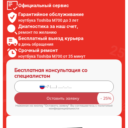
Официальный сервис
Гарантийное обслуживание
ноутбука Toshiba M700 до 3 лет
Диагностика за наш счет,
ремонт по желанию
Бесплатный выезд курьера
в день обращения
Срочный ремонт
ноутбука Toshiba M700 от 35 минут
Бесплатная консультация со
специалистом
Оставить заявку
Нажимая на кнопку "Оставить заявку" Вы соглашаетесь c
политикой
конфиденциальности